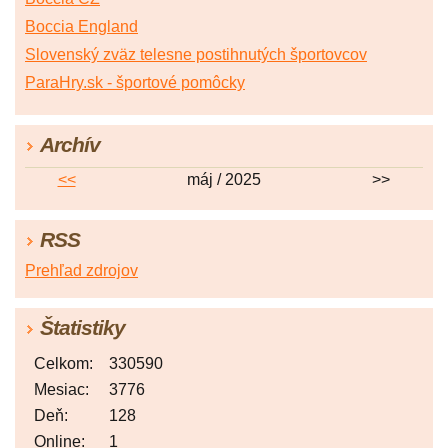
Boccia England
Slovenský zväz telesne postihnutých športovcov
ParaHry.sk - športové pomôcky
Archív
<<
máj / 2025
>>
RSS
Prehľad zdrojov
Štatistiky
Celkom:
330590
Mesiac:
3776
Deň:
128
Online:
1