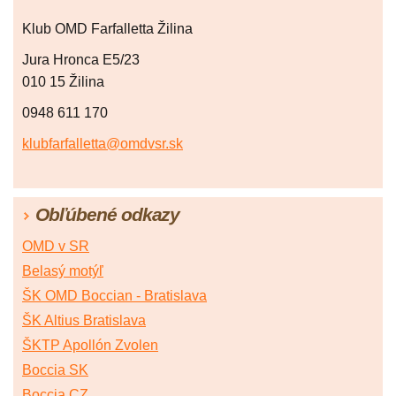
Klub OMD Farfalletta Žilina
Jura Hronca E5/23
010 15 Žilina
0948 611 170
klubfarfalletta@omdvsr.sk
Obľúbené odkazy
OMD v SR
Belasý motýľ
ŠK OMD Boccian - Bratislava
ŠK Altius Bratislava
ŠKTP Apollón Zvolen
Boccia SK
Boccia CZ