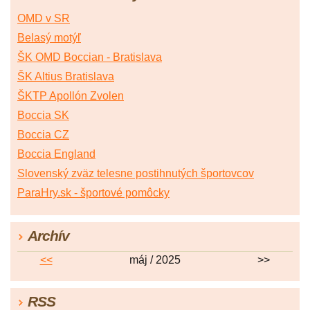
OMD v SR
Belasý motýľ
ŠK OMD Boccian - Bratislava
ŠK Altius Bratislava
ŠKTP Apollón Zvolen
Boccia SK
Boccia CZ
Boccia England
Slovenský zväz telesne postihnutých športovcov
ParaHry.sk - športové pomôcky
Archív
<<
máj / 2025
>>
RSS