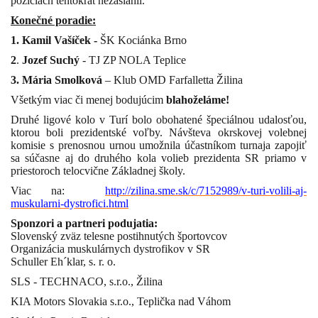
pozíciách tentokrát nezasiahli.
Konečné poradie:
1. Kamil Vašíček -
ŠK Kociánka Brno
2
.
Jozef
Suchý
- TJ ZP
NOLA Teplice
3. Mária Smolková
– Klub OMD Farfalletta Žilina
Všetkým viac či menej bodujúcim
blahoželáme!
Druhé ligové kolo v Turí bolo obohatené špeciálnou udalosťou,
ktorou boli prezidentské voľby. Návšteva
okrskovej volebnej
komisie s prenosnou urnou
umožnila účastníkom turnaja zapojiť
sa súčasne aj do druhého kola volieb prezidenta SR priamo v
priestoroch telocvične Základnej školy.
Viac na:
http://zilina.sme.sk/c/7152989/v-turi-volili-aj-
muskularni-dystrofici.html
Sponzori a partneri podujatia:
Slovenský zväz telesne postihnutých športovcov
Organizácia muskulárnych dystrofikov v SR
Schuller Eh´klar, s. r. o.
SLS - TECHNACO, s.r.o., Žilina
KIA Motors Slovakia s.r.o., Teplička nad Váhom