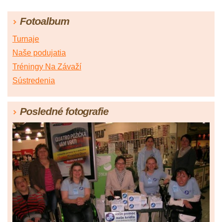
Fotoalbum
Turnaje
Naše podujatia
Tréningy Na Závaží
Sústredenia
Posledné fotografie