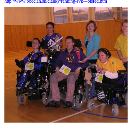
http://www.boccian.sk/clanky/ranking-svk---bisfed.htm