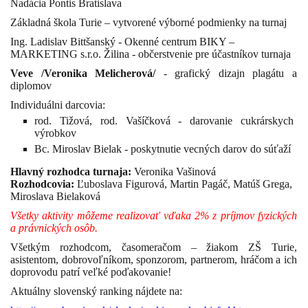
Nadácia Pontis Bratislava
Základná škola Turie
– vytvorené výborné podmienky na turnaj
Ing. Ladislav Bittšanský - Okenné centrum BIKY –
MARKETING s.r.o. Žilina -
občerstvenie pre účastníkov turnaja
Veve /Veronika Melicherová/
- grafický dizajn plagátu a
diplomov
Individuálni darcovia:
rod. Tižová, rod. Vašíčková - darovanie cukrárskych
výrobkov
Bc. Miroslav Bielak - poskytnutie vecných darov do súťaží
Hlavný rozhodca turnaja:
Veronika Vašinová
Rozhodcovia:
Ľuboslava Figurová, Martin Pagáč,
Matúš Grega,
Miroslava Bielaková
Všetky aktivity môžeme realizovať vďaka 2% z príjmov fyzických
a právnických osôb.
Všetkým rozhodcom, časomeračom – žiakom ZŠ Turie,
asistentom, dobrovoľníkom, sponzorom, partnerom, hráčom a ich
doprovodu patrí veľké poďakovanie!
Aktuálny slovenský ranking nájdete na: