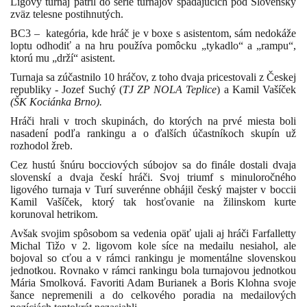
Ligový turnaj patril do série turnajov spadajúcich pod Slovenský
zväz telesne postihnutých.
BC3 –
kategória, kde hráč je v boxe s asistentom, sám nedokáže
loptu odhodiť a na hru používa pomôcku „tykadlo“ a „rampu“,
ktorú mu „drží“ asistent.
Turnaja sa zúčastnilo 10 hráčov, z toho dvaja pricestovali z Českej
republiky -
Jozef
Suchý
(
TJ ZP
NOLA Teplice
) a Kamil Vašíček
(ŠK Kociánka Brno).
Hráči hrali v troch skupinách, do ktorých na prvé miesta boli
nasadení podľa rankingu a o ďalších účastníkoch skupín už
rozhodol žreb.
Cez hustú šnúru bocciových súbojov sa do finále dostali dvaja
slovenskí a dvaja českí hráči. Svoj triumf s minuloročného
ligového turnaja v Turí suverénne obhájil český majster v boccii
Kamil Vašíček,
ktorý
tak hosťovanie na žilinskom kurte
korunoval hetrikom.
Avšak svojim spôsobom sa vedenia opäť ujali aj h
ráči Farfalletty
Michal Tižo v 2. ligovom kole síce na medailu nesiahol, ale
bojoval so cťou a v rámci rankingu je momentálne slovenskou
jednotkou. Rovnako v rámci rankingu bola turnajovou jednotkou
Mária Smolková. Favoriti Adam Burianek a Boris Klohna svoje
šance nepremenili a do celkového poradia na medailových