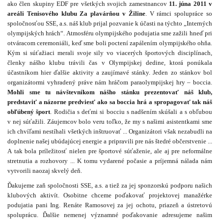
ako člen skupiny EDF pre všetkých svojich zamestnancov
11. júna 2011 v
areáli Tenisového klubu Za plavárňou v Žiline
.
V rámci spolupráce so
spoločnosťou SSE, a.s. náš klub prijal pozvanie k účasti na týchto
„Interných
olympijských hrách“. A
tmosféru olympijského podujatia sme zažili hneď pri
otváracom ceremoniáli, keď sme boli poctení zapálením olympijského ohňa
.
Kým si súťažiaci merali svoje sily vo viacerých športových disciplínach,
členky nášho klubu trávili čas v Olympijskej dedine, ktorá ponúkala
účastníkom hier ďalšie aktivity a zaujímavé stánky. Jeden zo stánkov bol
organizátormi vyhradený práve nám hráčom paraolympijskej hry – boccia.
Mohli sme tu návštevníkom nášho stánku prezentovať náš klub,
predstaviť a názorne predviesť ako sa boccia hrá a spropagovať tak náš
obľúbený šport
. Rodičia s deťmi si bocciu s nadšením skúšali a s obľubou
v nej súťažili. Záujemcov bolo veru toľko, že my s našimi asistentkami sme
ich chvíľami nestíhali všetkých inštruovať ... Organizátori však nezabudli na
doplnenie našej ubúdajúcej energie a pripravili pre nás štedré občerstvenie ...
A tak bola príležitosť nielen pre športové súťaženie, ale aj pre neformálne
stretnutia a rozhovory ... K tomu vydarené počasie a príjemná nálada nám
vytvorili naozaj skvelý deň.
Ďakujeme zaň spoločnosti SSE, a.s. a tiež za jej sponzorskú podporu našich
klubových aktivít. Osobitne chceme poďakovať projektovej manažérke
podujatia pani Ing. Renáte Ramosovej za jej ochotu, priazeň a ústretovú
spoluprácu. Ďalšie nemenej významné poďakovanie adresujeme našim