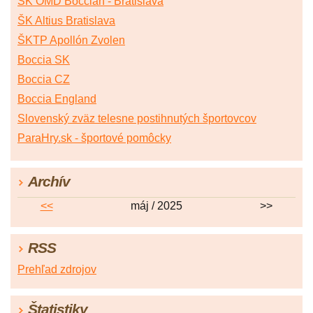
ŠK OMD Boccian - Bratislava
ŠK Altius Bratislava
ŠKTP Apollón Zvolen
Boccia SK
Boccia CZ
Boccia England
Slovenský zväz telesne postihnutých športovcov
ParaHry.sk - športové pomôcky
Archív
<<
máj / 2025
>>
RSS
Prehľad zdrojov
Štatistiky