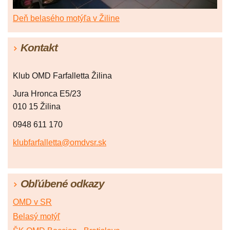
Deň belasého motýľa v Žiline
Kontakt
Klub OMD Farfalletta Žilina
Jura Hronca E5/23
010 15 Žilina
0948 611 170
klubfarfalletta@omdvsr.sk
Obľúbené odkazy
OMD v SR
Belasý motýľ