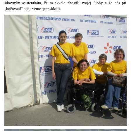
šikovným asistentkám, že sa
skvele
zhostili
svojej
úlohy a že nás pri
„bočovaní“ opäť verne sprevádzali.