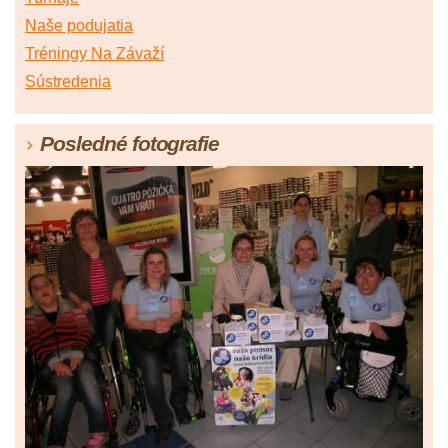
Naše podujatia
Tréningy Na Závaží
Sústredenia
Posledné fotografie